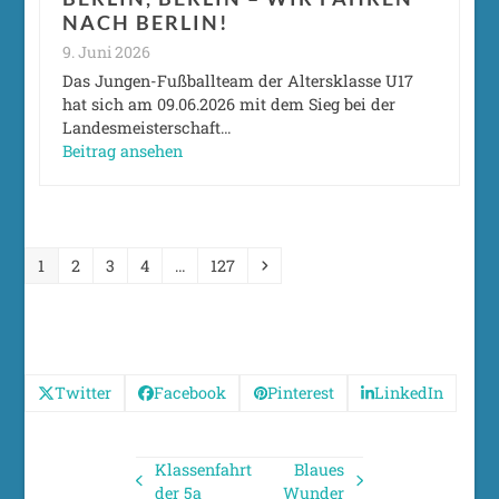
NACH BERLIN!
9. Juni 2026
Das Jungen-Fußballteam der Altersklasse U17
hat sich am 09.06.2026 mit dem Sieg bei der
Landesmeisterschaft…
Beitrag ansehen
Seite
Seite
Seite
Seite
Seite
Vorwärts
1
2
3
4
…
127
Twitter
Facebook
Pinterest
LinkedIn
Klassenfahrt
Blaues
vorheriger
Nächster
der 5a
Wunder