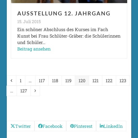
AUSSTELLUNG 12. JAHRGANG
15. Juli 2015
Ein schöner Abschluss des Kurses im Fach
Kunst bei Frau Schlüter-Gräber: die Schülerinnen
und Schüler…
Beitrag ansehen
Vorheriger
Seite
Seite
Seite
Seite
Seite
Seite
Seite
Seite
1
…
117
118
119
120
121
122
123
Seite
Vorwärts
…
127
Twitter
Facebook
Pinterest
LinkedIn