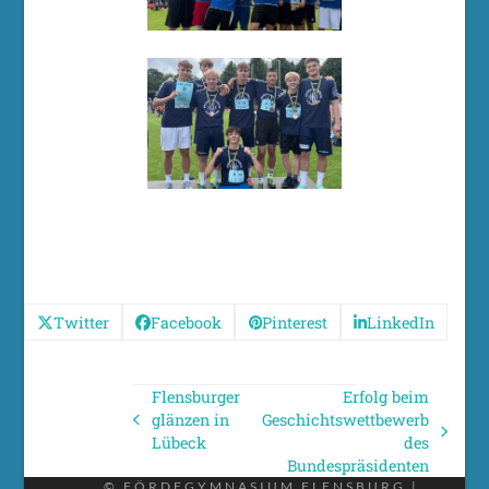
Twitter
Facebook
Pinterest
LinkedIn
Flensburger
Erfolg beim
glänzen in
Geschichtswettbewerb
vorheriger
Nächster
Lübeck
des
Beitrag:
Beitrag:
Bundespräsidenten
© FÖRDEGYMNASIUM FLENSBURG |