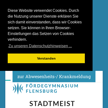
Diese Website verwendet Cookies. Durch
die Nutzung unserer Dienste erklären Sie
sich damit einverstanden, dass wir Cookies
setzen. Sie können in Ihren Browser-
Einstellungen das Setzen von Cookies
verhindern.
Zu unseren Datenschutzhinweisen ...
Verstanden
Skip
zur Abwesenheits-/ Krankmeldung
to
content
Open
Close
mobile
mobile
menu
menu
STADTMEIST