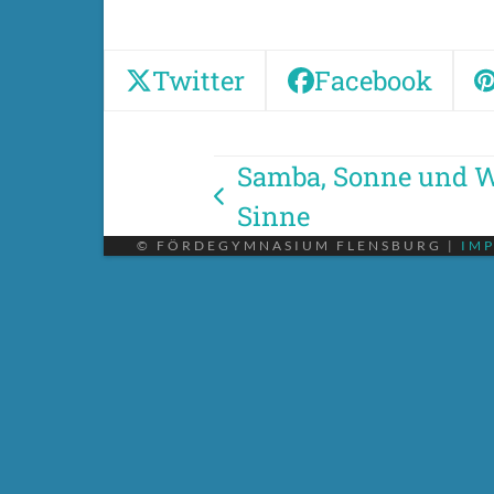
Twitter
Facebook
Samba, Sonne und W
vorheriger
Sinne
Beitrag:
© FÖRDEGYMNASIUM FLENSBURG |
IM