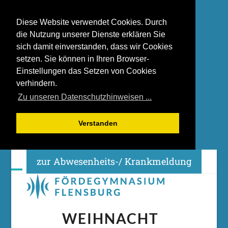
Diese Website verwendet Cookies. Durch
die Nutzung unserer Dienste erklären Sie
sich damit einverstanden, dass wir Cookies
setzen. Sie können in Ihren Browser-
Einstellungen das Setzen von Cookies
verhindern.
Zu unseren Datenschutzhinweisen ...
Verstanden
Skip
zur Abwesenheits-/ Krankmeldung
to
content
Open
Close
mobile
mobile
menu
menu
WEIHNACHT