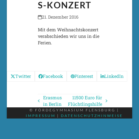
S-KONZERT
21. Dezember 2016
Mit dem Weihnachtskonzert
verabschieden wir uns in die
Ferien.
Twitter
Facebook
Pinterest
LinkedIn
Erasmus
11500 Euro für
vorheriger
Nächster
in Berlin
Flüchtlingshilfe
Beitrag:
Beitrag:
© FÖRDEGYMNASIUM FLENSBURG |
IMPRESSUM
|
DATENSCHUTZHINWEISE