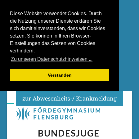
Diese Website verwendet Cookies. Durch
die Nutzung unserer Dienste erklären Sie
sich damit einverstanden, dass wir Cookies
setzen. Sie können in Ihren Browser-
Einstellungen das Setzen von Cookies
verhindern.
Zu unseren Datenschutzhinweisen ...
Verstanden
Skip
zur Abwesenheits-/ Krankmeldung
to
content
Open
Close
mobile
mobile
menu
menu
BUNDESJUGE