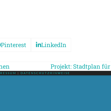
.
Pinterest
LinkedIn
hnen
Projekt: Stadtplan fü
Nächster
PRESSUM
|
DATENSCHUTZHINWEISE
Beitrag: