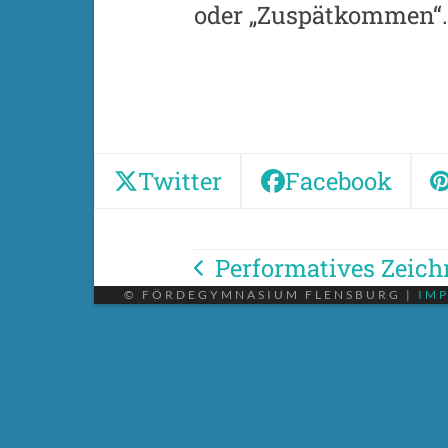
oder „Zuspätkommen“
Twitter
Facebook
Performatives Zeic
vorheriger
© FÖRDEGYMNASIUM FLENSBURG |
IM
Beitrag: