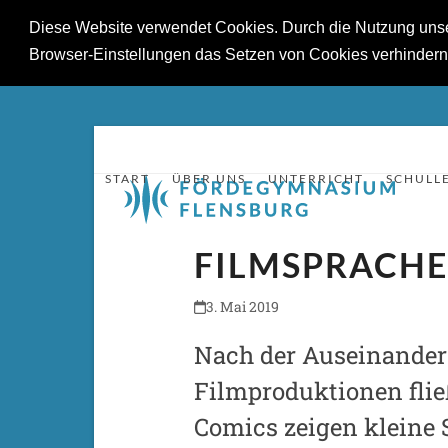
Diese Website verwendet Cookies. Durch die Nutzung unsere
Browser-Einstellungen das Setzen von Cookies verhinder
Skip
to
content
START
ÜBER UNS
UNTERRICHT
SCHULL
FILMSPRACHE
3. Mai 2019
Nach der Auseinander
Filmproduktionen flie
Comics zeigen kleine