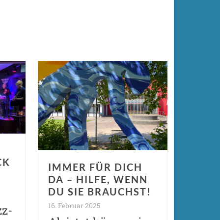
CK
IMMER FÜR DICH
DA – HILFE, WENN
DU SIE BRAUCHST!
16. Februar 2025
zz-