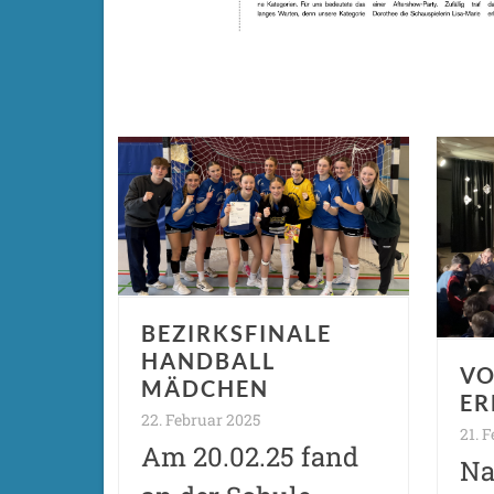
BEZIRKSFINALE
HANDBALL
VO
MÄDCHEN
ER
22. Februar 2025
21. 
Am 20.02.25 fand
Na