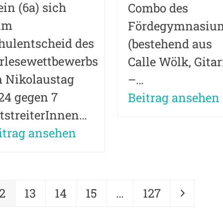
ein (6a) sich
Combo des
im
Fördegymnasiu
hulentscheid des
(bestehend aus
rlesewettbewerbs
Calle Wölk, Gitar
 Nikolaustag
–…
24 gegen 7
Beitrag ansehen
tstreiterInnen…
itrag ansehen
eite
Seite
Seite
Seite
Seite
Vorwä
2
13
14
15
…
127