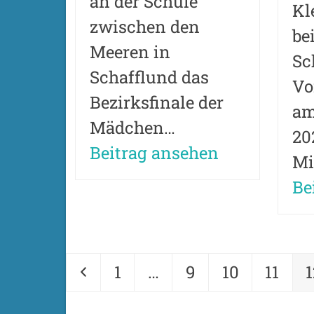
an der Schule
Kl
zwischen den
be
Meeren in
Sc
Schafflund das
Vo
Bezirksfinale der
am
Mädchen…
20
Beitrag ansehen
Mi
Be
Vorheriger
Seite
Seite
Seite
Seite
S
1
…
9
10
11
1